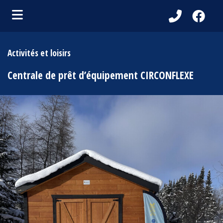
ubmenu (Localité de Radisson )
Activités et loisirs
bmenu (Services aux citoyens )
Centrale de prêt d’équipement CIRCONFLEXE
bmenu (Activités et loisirs )
ubmenu (Tourisme )