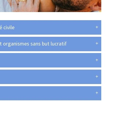
 civile
 organismes sans but lucratif