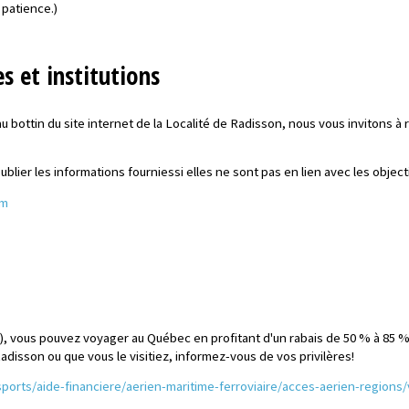
 patience.)
s et institutions
 bottin du site internet de la Localité de Radisson, nous vous invitons à re
blier les informations fourniessi elles ne sont pas en lien avec les objecti
om
vous pouvez voyager au Québec en profitant d'un rabais de 50 % à 85 % sur
disson ou que vous le visitiez, informez-vous de vos privilères!
orts/aide-financiere/aerien-maritime-ferroviaire/acces-aerien-regions/