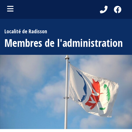
ubmenu (Localité de Radisson )
Localité de Radisson
bmenu (Services aux citoyens )
Membres de l'administration
bmenu (Activités et loisirs )
ubmenu (Tourisme )